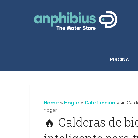
Saltar
al
contenido
PISCINA
Home
»
Hogar
»
Calefacción
»
🔥 Cald
hogar
🔥 Calderas de bi