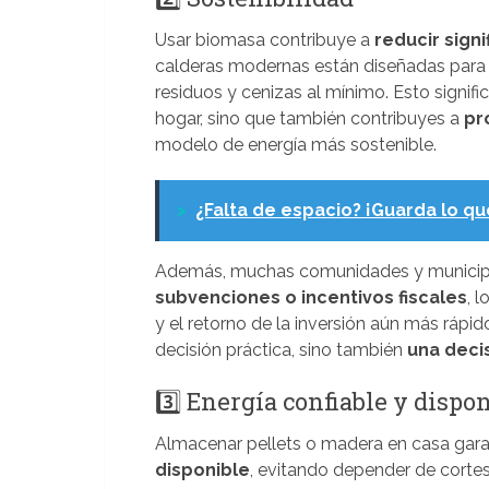
Usar biomasa contribuye a
reducir sign
calderas modernas están diseñadas para 
residuos y cenizas al mínimo. Esto signifi
hogar, sino que también contribuyes a
pr
modelo de energía más sostenible.
>
¿Falta de espacio? ¡Guarda lo qu
Además, muchas comunidades y municipi
subvenciones o incentivos fiscales
, 
y el retorno de la inversión aún más rápi
decisión práctica, sino también
una deci
3️⃣ Energía confiable y dispo
Almacenar pellets o madera en casa gar
disponible
, evitando depender de cortes