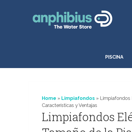
Saltar
al
contenido
PISCINA
Home
»
Limpiafondos
»
Limpiafondos E
Características y Ventajas
Limpiafondos Elé