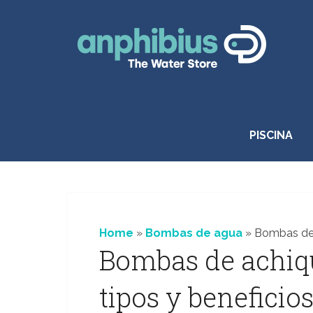
Saltar
al
contenido
PISCINA
Home
»
Bombas de agua
»
Bombas de a
Bombas de achique
tipos y beneficio