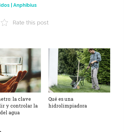
dos | Anphibius
Rate this post
etro: la clave
Qué es una
ir y controlar la
hidrolimpiadora
 del agua