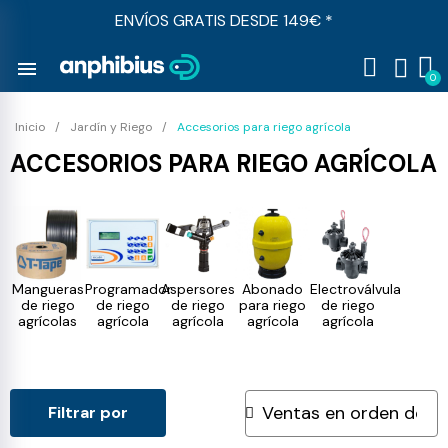
ENVÍOS GRATIS DESDE 149€ *
menu
Inicio
Jardín y Riego
Accesorios para riego agrícola
ACCESORIOS PARA RIEGO AGRÍCOLA
Mangueras
Programador
Aspersores
Abonado
Electroválvula
de riego
de riego
de riego
para riego
de riego
agrícolas
agrícola
agrícola
agrícola
agrícola
Filtrar por