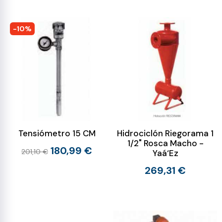
-10%
Tensiómetro 15 CM
Hidrociclón Riegorama 1
1/2" Rosca Macho -
180,99 €
201,10 €
Yaá‘Ez
269,31 €