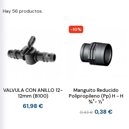
Hay 56 productos.
-10%
VALVULA CON ANILLO 12-
Manguito Reducido
12mm (B100)
Polipropileno (Pp) H - H
¾"- ½"
61,98 €
0,38 €
0,43 €