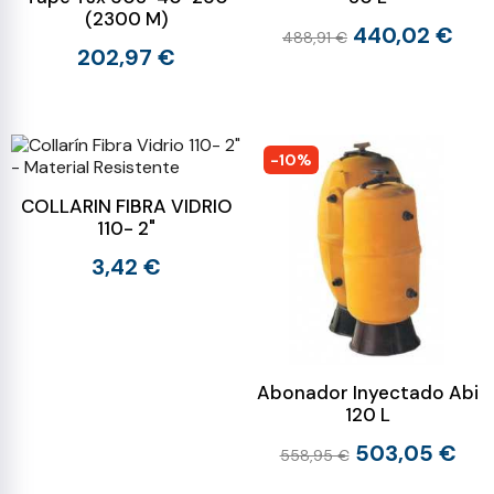
(2300 M)
440,02 €
488,91 €
202,97 €
-10%
COLLARIN FIBRA VIDRIO
110- 2"
3,42 €
Abonador Inyectado Abi
120 L
503,05 €
558,95 €