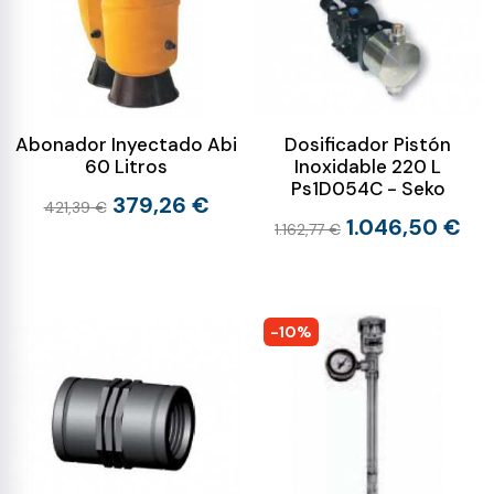
Abonador Inyectado Abi
Dosificador Pistón
60 Litros
Inoxidable 220 L
Ps1D054C - Seko
379,26 €
421,39 €
1.046,50 €
1.162,77 €
-10%