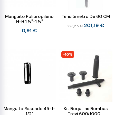
Manguito Polipropileno
Tensiómetro De 60 CM
H-H 1 ¼"-1 ¼"
201,19 €
223,55 €
0,91 €
-10%
Manguito Roscado 45-1-
Kit Boquillas Bombas
1/2"
Trevi 600/1000 -