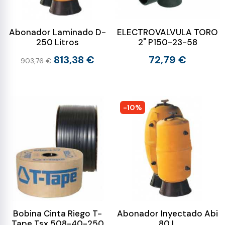
Abonador Laminado D-
ELECTROVALVULA TORO
250 Litros
2" P150-23-58
813,38 €
72,79 €
903,76 €
-10%
Bobina Cinta Riego T-
Abonador Inyectado Abi
Tape Tsx 508-40-250
80 L