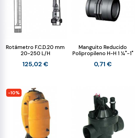
Rotámetro F.C.D.20 mm
Manguito Reducido
20-250 L/H
Polipropileno H-H 1 ¼"-1"
125,02 €
0,71 €
-10%