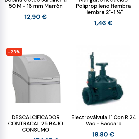
50 M - 16 mm Marrón
Polipropileno Hembra
Hembra 2"-1 ½"
12,90 €
1,46 €
-23%
DESCALCIFICADOR
Electroválvula 1" Con R 24
CONTRACAL 25 BAJO
Vac - Baccara
CONSUMO
18,80 €