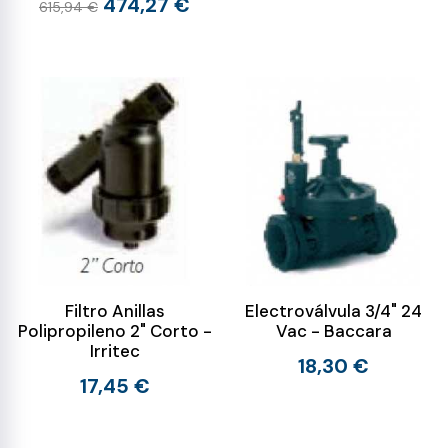
474,27 €
615,94 €
Filtro Anillas
Electroválvula 3/4" 24
Polipropileno 2" Corto -
Vac - Baccara
Irritec
18,30 €
17,45 €