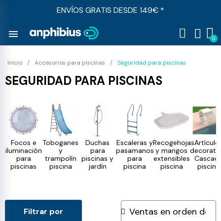
ENVÍOS GRATIS DESDE 149€ *
menu
Inicio
Accesorios para piscinas
Seguridad para piscinas
SEGURIDAD PARA PISCINAS
Focos e
Toboganes
Duchas
Escaleras y
Recogehojas
Artículo
iluminación
y
para
pasamanos
y mangos
decorativ
para
trampolín
piscinas y
para
extensibles
Cascad
piscinas
piscina
jardín
piscina
piscina
piscina
Filtrar por