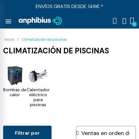
ENVÍOS GRATIS DESDE 149€ *
menu
Inicio
Climatización de piscinas
CLIMATIZACIÓN DE PISCINAS
Bombas de
Calentador
calor
eléctrico
para
piscinas
Filtrar por