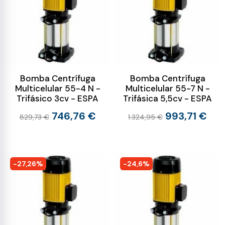
Bomba Centrífuga
Bomba Centrífuga
Multicelular 55-4 N -
Multicelular 55-7 N -
Trifásico 3cv - ESPA
Trifásica 5,5cv - ESPA
746,76 €
993,71 €
829,73 €
1.324,95 €
-27,26%
-24,6%