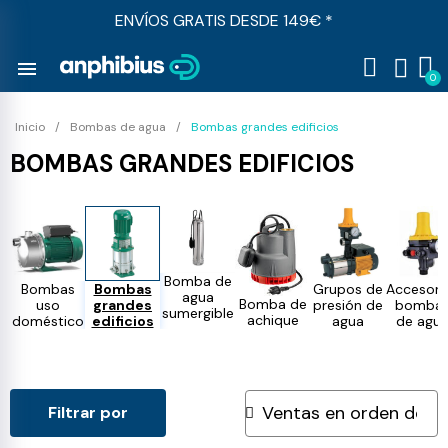
ENVÍOS GRATIS DESDE 149€ *
menu
Inicio
Bombas de agua
Bombas grandes edificios
BOMBAS GRANDES EDIFICIOS
Bomba de
Bombas
Bombas
Grupos de
Accesori
agua
Bomba de
uso
grandes
presión de
bomba
sumergible
achique
doméstico
edificios
agua
de agu
Filtrar por