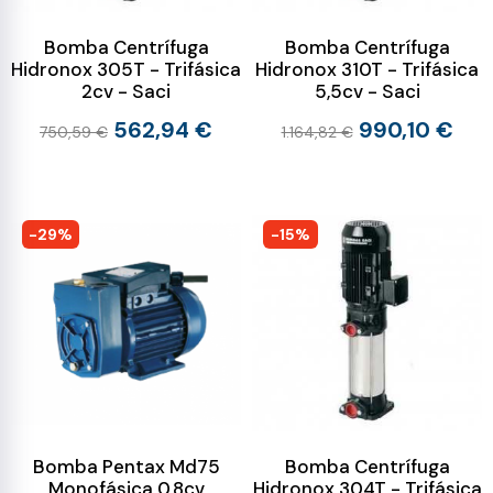
Bomba Centrífuga
Bomba Centrífuga
Hidronox 305T - Trifásica
Hidronox 310T - Trifásica
2cv - Saci
5,5cv - Saci
562,94 €
990,10 €
750,59 €
1.164,82 €
-29%
-15%
Bomba Pentax Md75
Bomba Centrífuga
Monofásica 0,8cv
Hidronox 304T - Trifásica