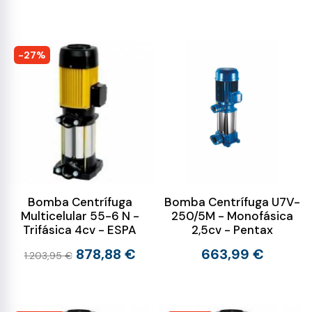
-27%
Bomba Centrífuga
Bomba Centrífuga U7V-
Multicelular 55-6 N -
250/5M - Monofásica
Trifásica 4cv - ESPA
2,5cv - Pentax
878,88 €
663,99 €
1.203,95 €