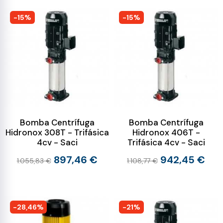
-15%
-15%
Bomba Centrífuga
Bomba Centrífuga
Hidronox 308T - Trifásica
Hidronox 406T -
4cv - Saci
Trifásica 4cv - Saci
897,46 €
942,45 €
1.055,83 €
1.108,77 €
-28,46%
-21%