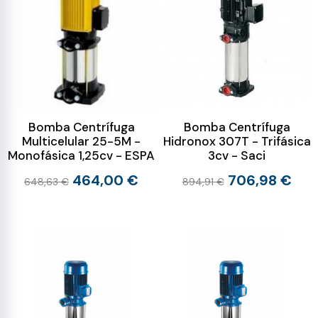
Bomba Centrífuga
Bomba Centrífuga
Multicelular 25-5M -
Hidronox 307T - Trifásica
Monofásica 1,25cv - ESPA
3cv - Saci
464,00 €
706,98 €
648,63 €
894,91 €