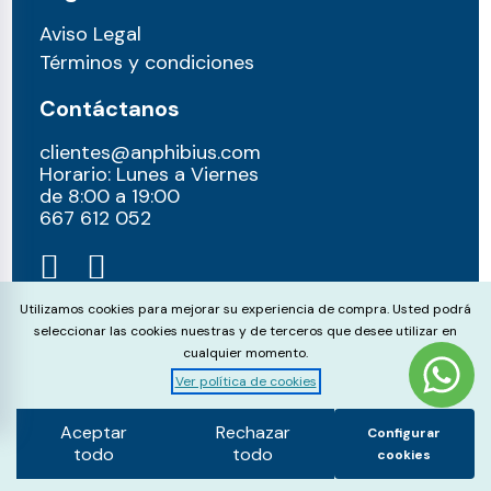
Aviso Legal
Términos y condiciones
Contáctanos
clientes@anphibius.com
Horario: Lunes a Viernes
de 8:00 a 19:00
667 612 052​
Cookie Consent
Utilizamos cookies para mejorar su experiencia de compra. Usted podrá
seleccionar las cookies nuestras y de terceros que desee utilizar en
cualquier momento.
Ver política de cookies
© anphibius, 2026
Pago 100% seguros con:
Aceptar
Rechazar
Configurar
todo
todo
cookies