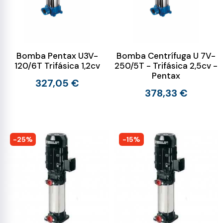
Bomba Pentax U3V-
Bomba Centrífuga U 7V-
120/6T Trifásica 1,2cv
250/5T - Trifásica 2,5cv -
Pentax
327,05 €
378,33 €
-25%
-15%