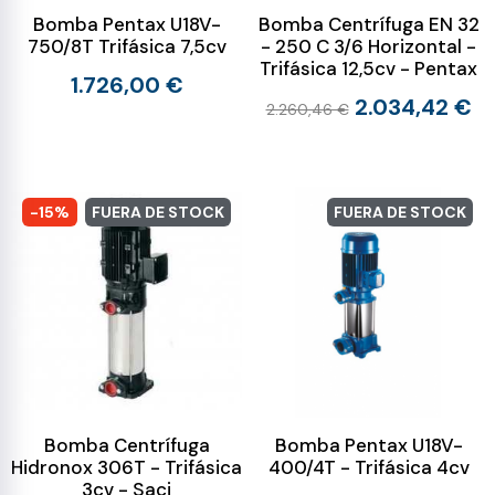
Bomba Pentax U18V-
Bomba Centrífuga EN 32
750/8T Trifásica 7,5cv
- 250 C 3/6 Horizontal -
Trifásica 12,5cv - Pentax
1.726,00 €
2.034,42 €
2.260,46 €
-15%
FUERA DE STOCK
FUERA DE STOCK
Bomba Centrífuga
Bomba Pentax U18V-
Hidronox 306T - Trifásica
400/4T - Trifásica 4cv
3cv - Saci