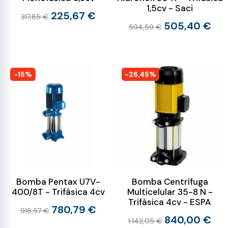
1,5cv - Saci
225,67 €
317,85 €
505,40 €
594,59 €
-15%
-26,45%
Bomba Pentax U7V-
Bomba Centrífuga
400/8T - Trifásica 4cv
Multicelular 35-8 N -
Trifásica 4cv - ESPA
780,79 €
918,57 €
840,00 €
1.142,05 €