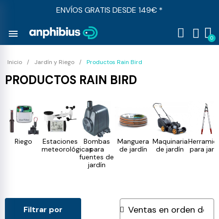
ENVÍOS GRATIS DESDE 149€ *
menu
Inicio
Jardín y Riego
Productos Rain Bird
PRODUCTOS RAIN BIRD
Riego
Estaciones
Bombas
Manguera
Maquinaria
Herramie
meteorológicas
para
de jardín
de jardín
para jard
fuentes de
jardín
Filtrar por