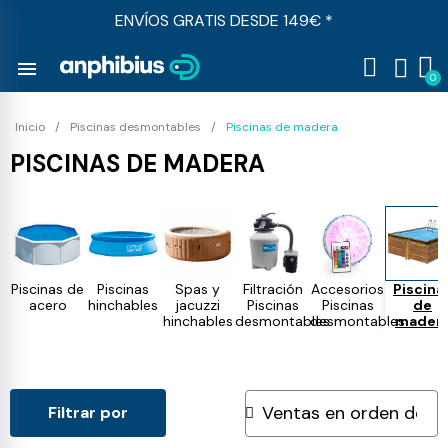
ENVÍOS GRATIS DESDE 149€ *
menu
Inicio
Piscinas desmontables
Piscinas de madera
PISCINAS DE MADERA
Piscinas de
Piscinas
Spas y
Filtración
Accesorios
Piscina
acero
hinchables
jacuzzi
Piscinas
Piscinas
de
hinchables
desmontables
desmontables
mader
Filtrar por