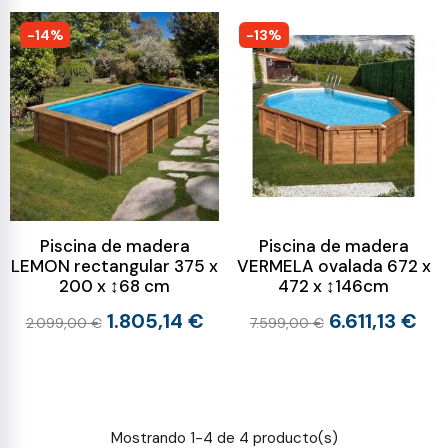
-14%
-13%
Piscina de madera
Piscina de madera
LEMON rectangular 375 x
VERMELA ovalada 672 x
200 x ↕68 cm
472 x ↕146cm
1.805,14 €
6.611,13 €
2.099,00 €
7.599,00 €
Mostrando 1-4 de 4 producto(s)