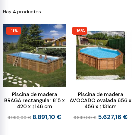
Hay 4 productos.
-11%
-16%
Piscina de madera
Piscina de madera
BRAGA rectangular 815 x
AVOCADO ovalada 656 x
420 x ↕146 cm
456 x ↕131cm
8.891,10 €
5.627,16 €
9.990,00 €
6.699,00 €