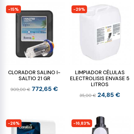
-15%
-29%
CLORADOR SALINO I-
LIMPIADOR CÉLULAS
SALTIO 21 GR
ELECTROLISIS ENVASE 5
LITROS
772,65 €
909,00 €
24,85 €
35,00 €
-26%
-16,83%