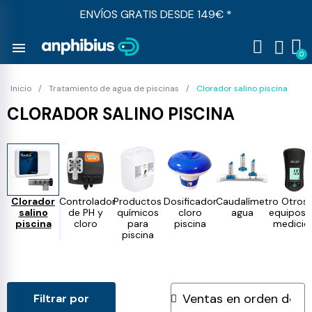
ENVÍOS GRATIS DESDE 149€ *
menu
Inicio
Tratamiento de agua de piscinas
Clorador salino piscina
CLORADOR SALINO PISCINA
Clorador
Controlador
Productos
Dosificador
Caudalímetro
Otros
salino
de PH y
químicos
cloro
agua
equipos 
piscina
cloro
para
piscina
medició
piscina
Filtrar por