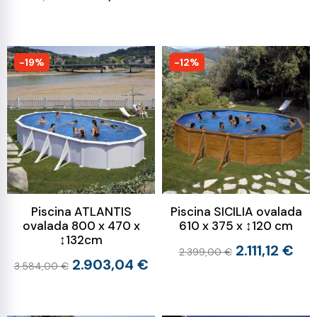
-19%
-12%
Piscina ATLANTIS
Piscina SICILIA ovalada
ovalada 800 x 470 x
610 x 375 x ↕120 cm
↕132cm
2.111,12 €
2.399,00 €
2.903,04 €
3.584,00 €