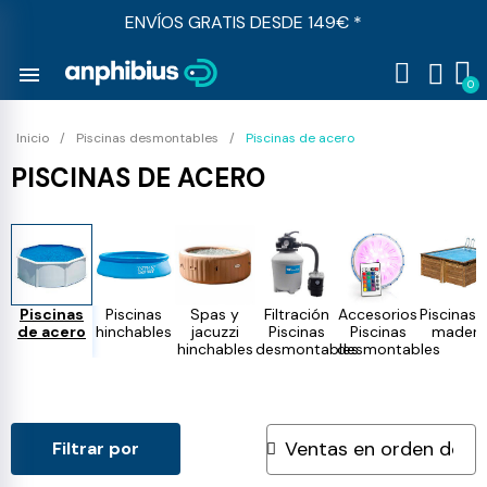
ENVÍOS GRATIS DESDE 149€ *
menu
Inicio
Piscinas desmontables
Piscinas de acero
PISCINAS DE ACERO
Piscinas
Piscinas
Spas y
Filtración
Accesorios
Piscinas 
de acero
hinchables
jacuzzi
Piscinas
Piscinas
madera
hinchables
desmontables
desmontables
Filtrar por