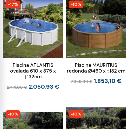
-17%
-10%
Piscina ATLANTIS
Piscina MAURITIUS
ovalada 610 x 375 x
redonda Ø460 x ↕132 cm
↕132cm
1.853,10 €
2.059,00 €
2.050,93 €
2.471,00 €
-10%
-10%