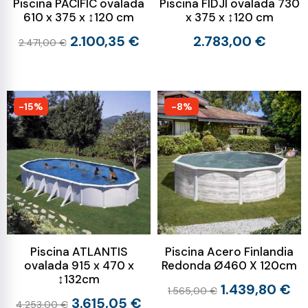
Piscina PACIFIC ovalada
Piscina FIDJI ovalada 730
610 x 375 x ↕120 cm
x 375 x ↕120 cm
2.100,35 €
2.783,00 €
2.471,00 €
-15%
-8%
Piscina ATLANTIS
Piscina Acero Finlandia
ovalada 915 x 470 x
Redonda Ø460 X 120cm
↕132cm
1.439,80 €
1.565,00 €
3.615,05 €
4.253,00 €