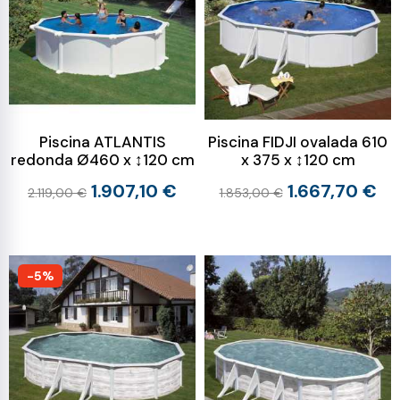
Piscina ATLANTIS
Piscina FIDJI ovalada 610
redonda Ø460 x ↕120 cm
x 375 x ↕120 cm
1.907,10 €
1.667,70 €
2.119,00 €
1.853,00 €
-5%