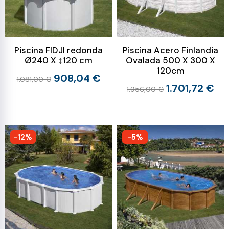
Piscina FIDJI redonda
Piscina Acero Finlandia
Ø240 X ↕120 cm
Ovalada 500 X 300 X
120cm
908,04 €
1.081,00 €
1.701,72 €
1.956,00 €
-12%
-5%