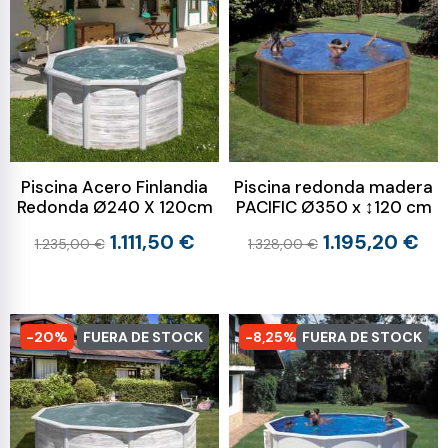
Piscina Acero Finlandia
Piscina redonda madera
Redonda Ø240 X 120cm
PACIFIC Ø350 x ↕120 cm
1.111,50 €
1.195,20 €
1.235,00 €
1.328,00 €
-20%
FUERA DE STOCK
-8,25%
FUERA DE STOCK