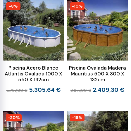
-8%
-10%
Piscina Acero Blanco
Piscina Ovalada Madera
Atlantis Ovalada 1000 X
Mauritius 500 X 300 X
550 X 132cm
132cm
5.305,64 €
2.409,30 €
5.767,00 €
2.677,00 €
-20%
-18%