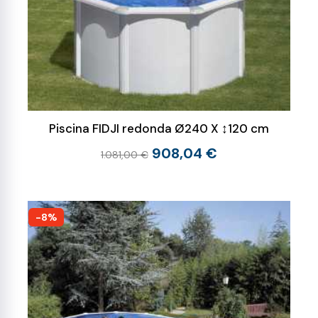
Piscina FIDJI redonda Ø240 X ↕120 cm
908,04 €
1.081,00 €
-8%