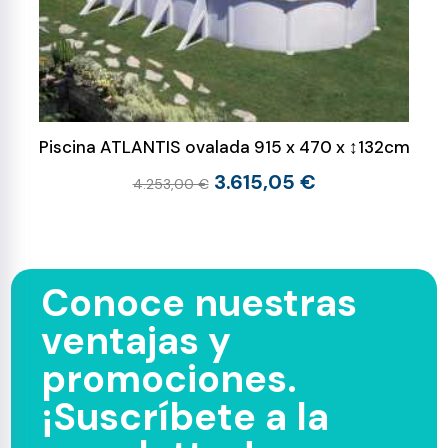
Piscina ATLANTIS ovalada 915 x 470 x ↕132cm
3.615,05 €
4.253,00 €
Conoce nuestras
ventajas y
promociones.
¡Suscríbete a la