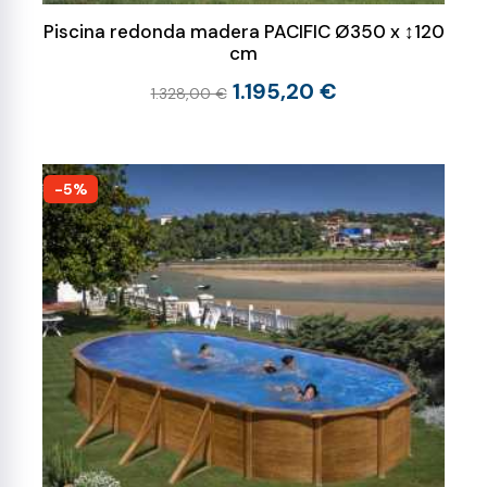
Piscina redonda madera PACIFIC Ø350 x ↕120
cm
1.195,20 €
1.328,00 €
-5%