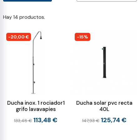
Hay 14 productos.
-20,00 €
-15%
Ducha inox. 1 rociador1
Ducha solar pvc recta
grifo lavavapies
40L
113,48 €
125,74 €
133,48 €
147,93 €