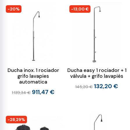
-20%
-13,00 €
Ducha inox. 1 rociador
Ducha easy 1 rociador + 1
grifo lavapies
válvula + grifo lavapiés
automatica
132,20 €
145,20 €
911,47 €
1.139,34 €
-28,29%