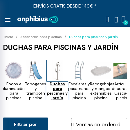
ENVÍOS GRATIS DESDE 149€ *
menu
Inicio
Accesorios para piscinas
Duchas para piscinas y jardín
DUCHAS PARA PISCINAS Y JARDÍN
Focos e
Toboganes
Duchas
Escaleras y
Recogehojas
Artículo
iluminación
y
para
pasamanos
y mangos
decorativ
para
trampolín
piscinas y
para
extensibles
Cascad
piscinas
piscina
jardín
piscina
piscina
piscina
Filtrar por