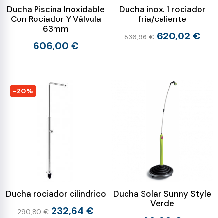
Ducha Piscina Inoxidable
Ducha inox. 1 rociador
Con Rociador Y Válvula
fria/caliente
63mm
620,02 €
836,96 €
606,00 €
-20%
Ducha rociador cilindrico
Ducha Solar Sunny Style
Verde
232,64 €
290,80 €