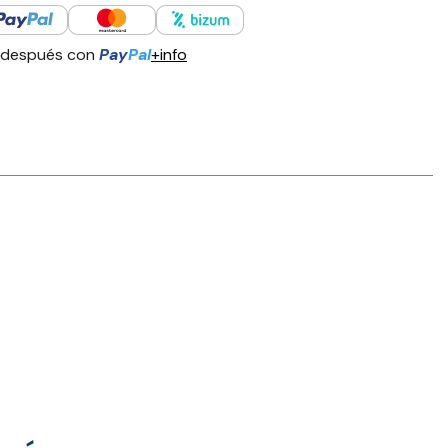
 después con
Pay
Pal
+info