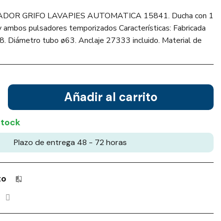
ADOR GRIFO LAVAPIES AUTOMATICA 15841. Ducha con 1
s y ambos pulsadores temporizados Características: Fabricada
/8. Diámetro tubo ø63. Anclaje 27333 incluido. Material de
Añadir al carrito
stock
Plazo de entrega 48 - 72 horas
to
Productos incluidos en tu lista de comparación: 0 / 4