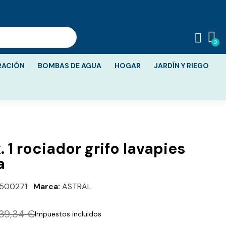
RACIÓN
BOMBAS DE AGUA
HOGAR
JARDÍN Y RIEGO
 1 rociador grifo lavapies
a
500271
Marca
ASTRAL
139,34 €
Impuestos incluidos