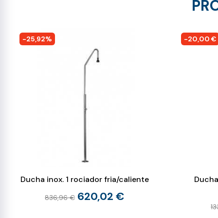
PRO
-25,92%
-20,00 €
Ducha inox. 1 rociador fria/caliente
Ducha 
620,02 €
836,96 €
13