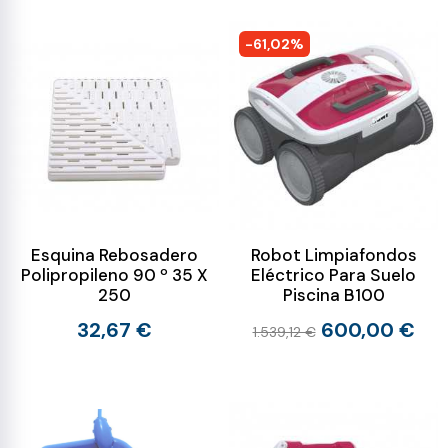
-61,02%
Esquina Rebosadero
Robot Limpiafondos
Polipropileno 90 º 35 X
Eléctrico Para Suelo
250
Piscina B100
32,67 €
600,00 €
1.539,12 €