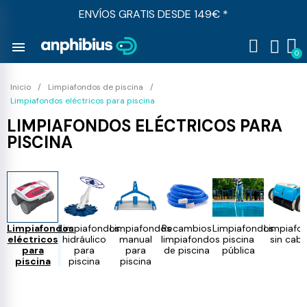
ENVÍOS GRATIS DESDE 149€ *
menu
Inicio
Limpiafondos de piscina
Limpiafondos eléctricos para piscina
LIMPIAFONDOS ELÉCTRICOS PARA
PISCINA
Limpiafondos
Limpiafondos
Limpiafondos
Recambios
Limpiafondos
Limpiafo
eléctricos
hidráulico
manual
limpiafondos
piscina
sin cabl
para
para
para
de piscina
pública
piscina
piscina
piscina