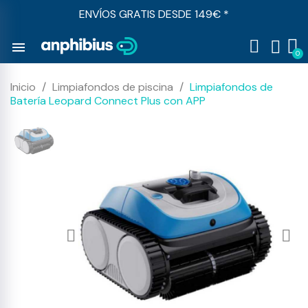
ENVÍOS GRATIS DESDE 149€ *
menu
Inicio
Limpiafondos de piscina
Limpiafondos de
Batería Leopard Connect Plus con APP