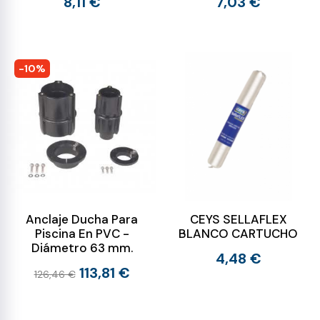
8,11 €
7,03 €
-10%
Anclaje Ducha Para
CEYS SELLAFLEX
Piscina En PVC -
BLANCO CARTUCHO
Diámetro 63 mm.
4,48 €
113,81 €
126,46 €