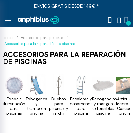
ENVÍOS GRATIS DESDE 149€ *
menu
Inicio
Accesorios para piscinas
Accesorios para la reparación de piscinas
ACCESORIOS PARA LA REPARACIÓN
DE PISCINAS
Focos e
Toboganes
Duchas
Escaleras y
Recogehojas
Artículo
iluminación
y
para
pasamanos
y mangos
decorativ
para
trampolín
piscinas y
para
extensibles
Cascad
piscinas
piscina
jardín
piscina
piscina
piscina