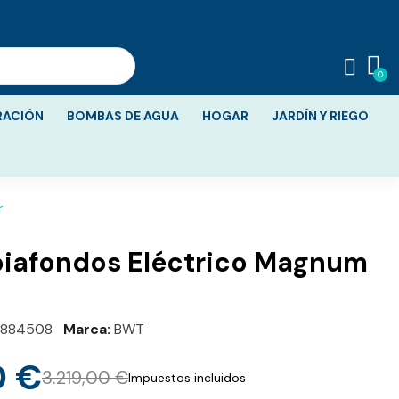
RACIÓN
BOMBAS DE AGUA
HOGAR
JARDÍN Y RIEGO
r
piafondos Eléctrico Magnum
884508
Marca
BWT
0 €
3.219,00 €
Impuestos incluidos