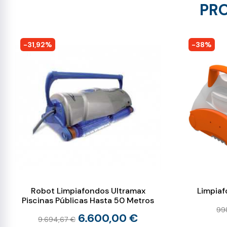
PRO
-31,92%
-38%
Robot Limpiafondos Ultramax
Limpiaf
Piscinas Públicas Hasta 50 Metros
99
6.600,00 €
9.694,67 €