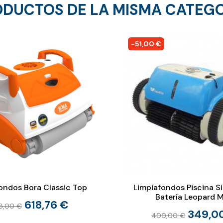
DUCTOS DE LA MISMA CATEG
-51,00 €
ondos Bora Classic Top
Limpiafondos Piscina S
Batería Leopard M
618,76 €
8,00 €
349,0
400,00 €