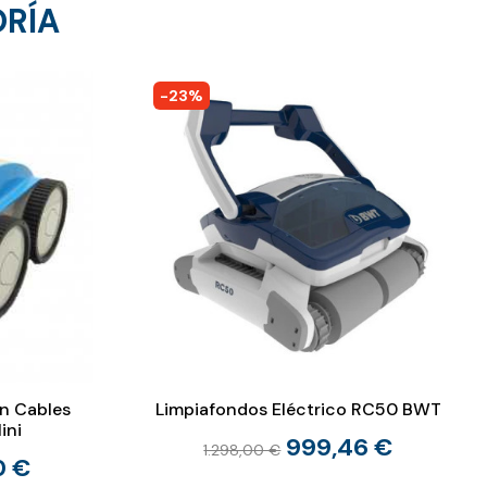
ORÍA
-23%
in Cables
Limpiafondos Eléctrico RC50 BWT
ini
999,46 €
1.298,00 €
0 €