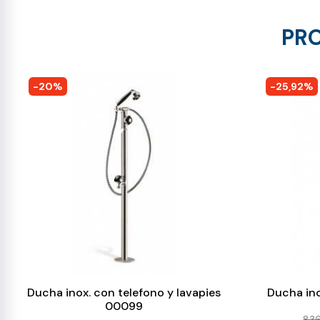
PRO
-20%
-25,92%
Ducha inox. con telefono y lavapies
Ducha inox
00099
836