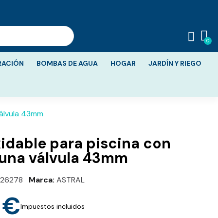
RACIÓN
BOMBAS DE AGUA
HOGAR
JARDÍN Y RIEGO
válvula 43mm
idable para piscina con
 una válvula 43mm
026278
Marca
ASTRAL
 €
Impuestos incluidos