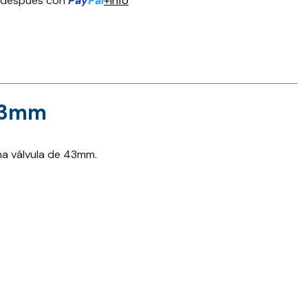
 después con
Pay
Pal
+info
 43mm
na válvula de 43mm.