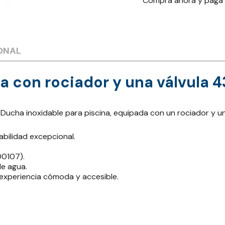
Compra ahora y paga
ONAL
na con rociador y una válvula
Ducha inoxidable para piscina, equipada con un rociador y u
abilidad excepcional.
00107).
de agua.
 experiencia cómoda y accesible.