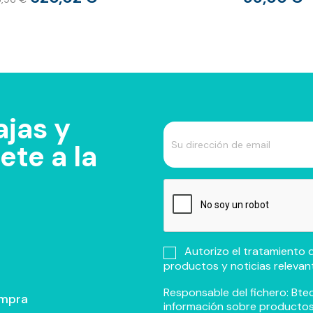
jas y
te a la
Autorizo el tratamiento d
productos y noticias relevan
Responsable del fichero: Btec
ompra
información sobre productos y