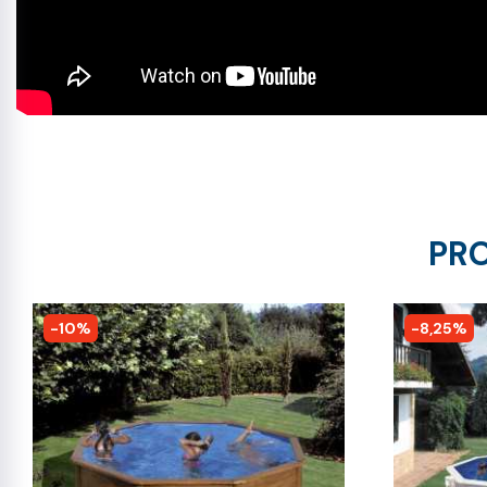
PRO
-10%
-8,25%