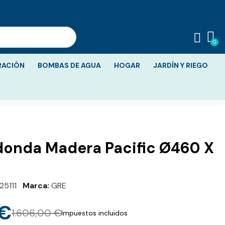
RACIÓN
BOMBAS DE AGUA
HOGAR
JARDÍN Y RIEGO
donda Madera Pacific Ø460 X
25111
Marca
GRE
 €
1.606,00 €
Impuestos incluidos