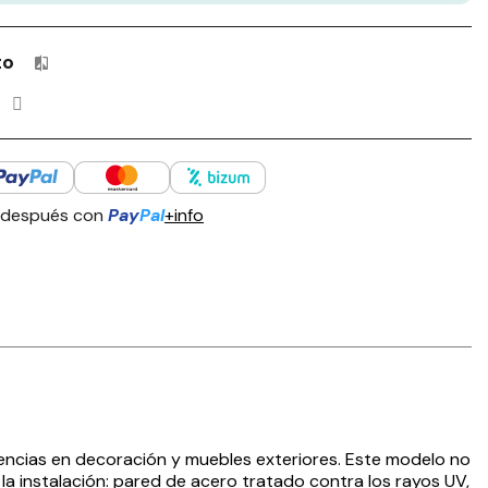
to
Productos incluidos en tu lista de comparación: 0 / 4
 después con
Pay
Pal
+info
encias en decoración y muebles exteriores. Este modelo no
a la instalación: pared de acero tratado contra los rayos UV,