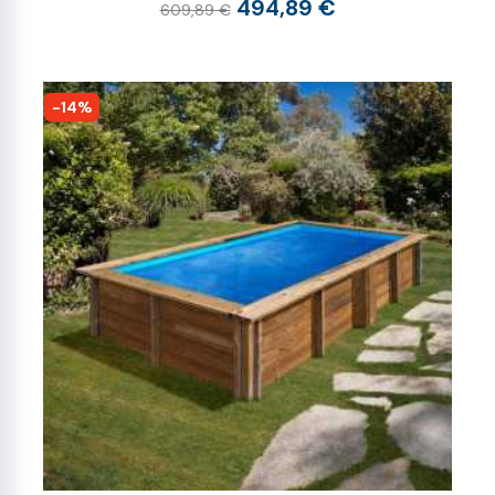
494,89 €
609,89 €
-14%