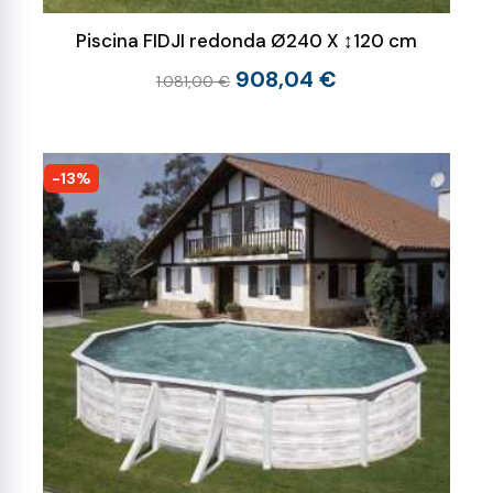
Piscina FIDJI redonda Ø240 X ↕120 cm
908,04 €
1.081,00 €
-13%