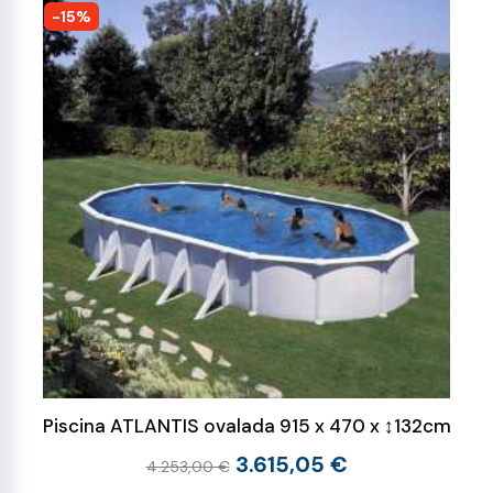
-15%
Piscina ATLANTIS ovalada 915 x 470 x ↕132cm
3.615,05 €
4.253,00 €