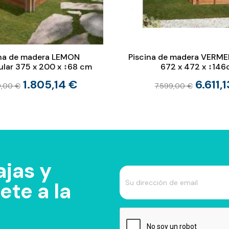
ina de madera LEMON
Piscina de madera VERME
ular 375 x 200 x ↕68 cm
672 x 472 x ↕14
1.805,14 €
6.611,
9,00 €
7.599,00 €
jas y
te a la