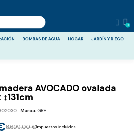
RACIÓN
BOMBAS DE AGUA
HOGAR
JARDÍN Y RIEGO
e madera AVOCADO ovalada
x ↕131cm
902030
Marca
GRE
 €
6.699,00 €
Impuestos incluidos