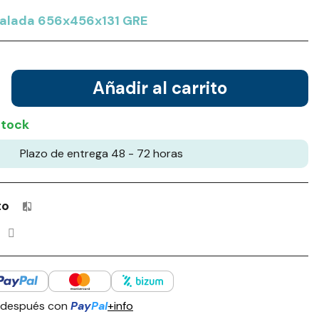
valada 656x456x131 GRE
Añadir al carrito
stock
Plazo de entrega 48 - 72 horas
to
Productos incluidos en tu lista de comparación: 0 / 4
 después con
Pay
Pal
+info