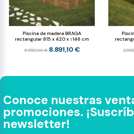
Piscina de madera BRAGA
Pisc
rectangular 815 x 420 x ↕146 cm
rectang
8.891,10 €
9.990,00 €
2.09
Conoce nuestras venta
promociones. ¡Suscríbe
newsletter!