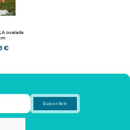
LA ovalada
6cm
13 €