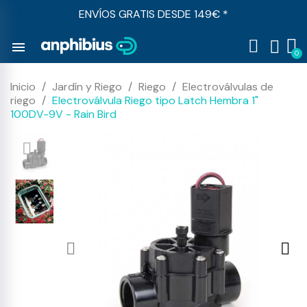
ENVÍOS GRATIS DESDE 149€ *
menu
Inicio
Jardín y Riego
Riego
Electroválvulas de
riego
Electroválvula Riego tipo Latch Hembra 1"
100DV-9V - Rain Bird