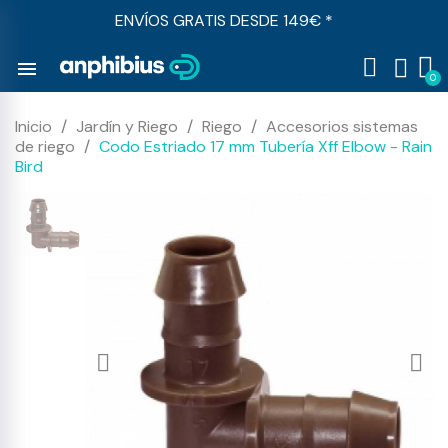
ENVÍOS GRATIS DESDE 149€ *
menu
Inicio
Jardín y Riego
Riego
Accesorios sistemas
de riego
Codo Estriado 17 mm Tubería Xff Elbow - Rain
Bird