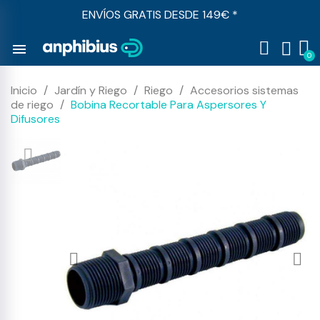
ENVÍOS GRATIS DESDE 149€ *
menu
Inicio
Jardín y Riego
Riego
Accesorios sistemas
de riego
Bobina Recortable Para Aspersores Y
Difusores