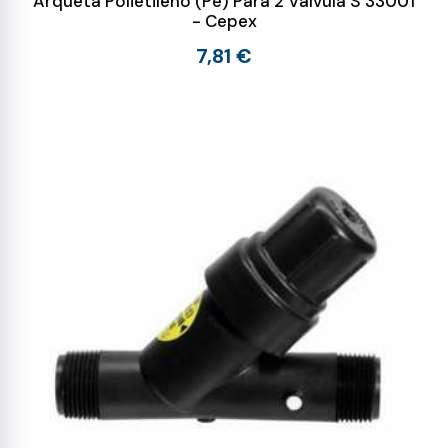
Arqueta Polietileno (Pe) Para 2 Válvula S 33001
- Cepex
7,81 €