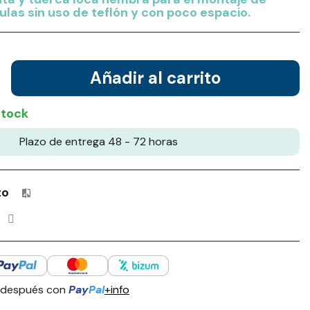
ulas sin uso de teflón y con poco espacio.
Añadir al carrito
stock
Plazo de entrega 48 - 72 horas
to
Productos incluidos en tu lista de comparación: 0 / 4
 después con
Pay
Pal
+info