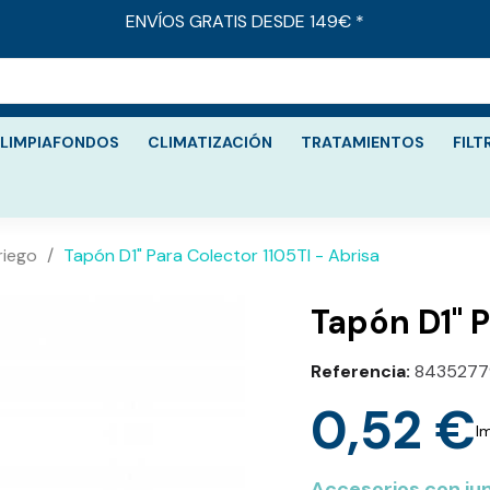
ENVÍOS GRATIS DESDE 149€ *
LIMPIAFONDOS
CLIMATIZACIÓN
TRATAMIENTOS
FILT
riego
Tapón D1" Para Colector 1105Tl - Abrisa
Tapón D1" P
Referencia
843527
0,52 €
I
Accesorios con ju