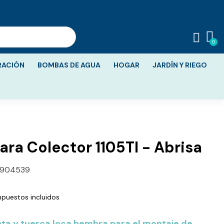
RACIÓN
BOMBAS DE AGUA
HOGAR
JARDÍN Y RIEGO
ara Colector 1105Tl - Abrisa
7904539
mpuestos incluidos
nta y tuerca loca hembra para el montaje de