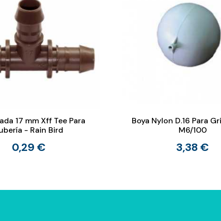
iada 17 mm Xff Tee Para
Boya Nylon D.16 Para Gr
ubería - Rain Bird
M6/100
0,29 €
3,38 €