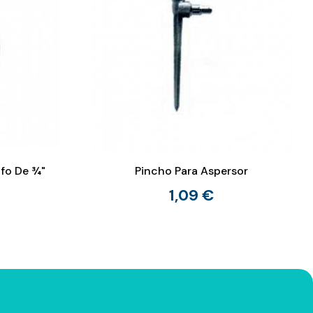
ifo De ¾"
Pincho Para Aspersor
1,09 €