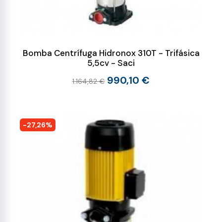
Bomba Centrífuga Hidronox 310T - Trifásica
5,5cv - Saci
990,10 €
1.164,82 €
-27,26%