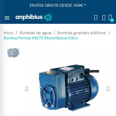
ENVÍOS GRATIS DESDE 149€ *
menu
Inicio
Bombas de agua
Bombas grandes edificios
Bomba Pentax Md75 Monofásica 0,8cv