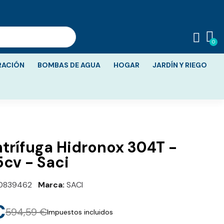
RACIÓN
BOMBAS DE AGUA
HOGAR
JARDÍN Y RIEGO
rífuga Hidronox 304T -
,5cv - Saci
0839462
Marca
SACI
€
594,59 €
Impuestos incluidos