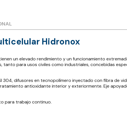
ONAL
lticelular Hidronox
 tienen un elevado rendimiento y un funcionamiento extremad
s, tanto para usos civiles como industriales, concebidas es
 304, difusores en tecnopolímero inyectado con fibra de vidr
atamiento antioxidante interior y exteriormente. Eje apoyado 
to para trabajo continuo.