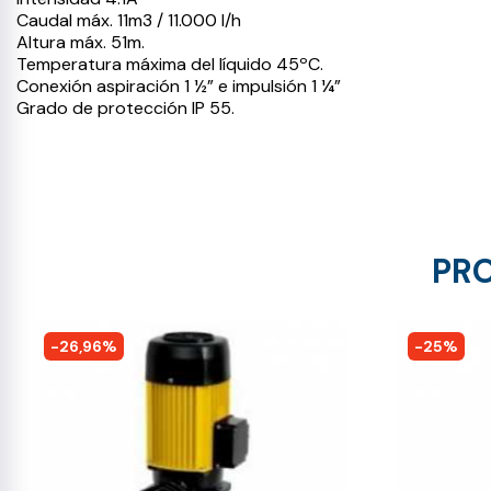
Caudal máx. 11m3 / 11.000 l/h
Altura máx. 51m.
Temperatura máxima del líquido 45ºC.
Conexión aspiración 1 ½” e impulsión 1 ¼”
Grado de protección IP 55.
PRO
-26,96%
-25%