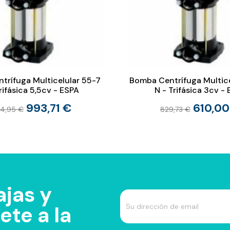
trífuga Multicelular 55-7
Bomba Centrífuga Multice
rifásica 5,5cv - ESPA
N - Trifásica 3cv -
993,71 €
610,00
24,95 €
829,73 €
jas y
te a la