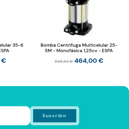
lular 35-6
Bomba Centrífuga Multicelular 25-
 ESPA
5M - Monofásica 1,25cv - ESPA
 €
464,00 €
648,63 €