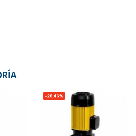
ORÍA
-28,46%