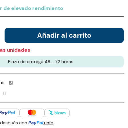
r de elevado rendimiento
Añadir al carrito
as unidades
Plazo de entrega 48 - 72 horas
to
Productos incluidos en tu lista de comparación: 0 / 4
 después con
Pay
Pal
+info