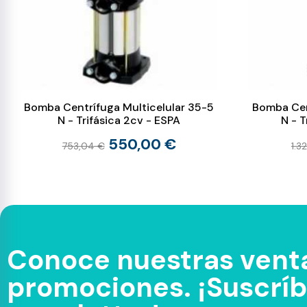
Bomba Centrífuga Multicelular 35-5
Bomba Cen
N - Trifásica 2cv - ESPA
N - T
550,00 €
753,04 €
1.3
Conoce nuestras venta
promociones. ¡Suscríbe