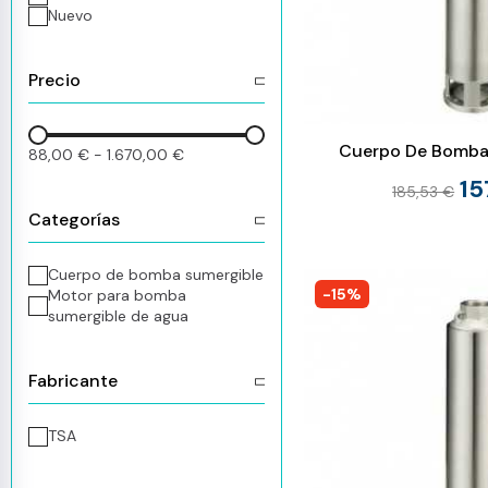
Nuevo
Precio
Cuerpo De Bomba 
88,00 €
-
1.670,00 €
15
185,53 €
Categorías
Cuerpo de bomba sumergible
-15%
Motor para bomba
sumergible de agua
Fabricante
TSA