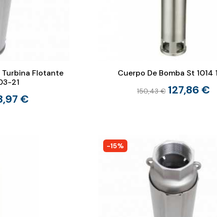
Turbina Flotante
Cuerpo De Bomba St 1014 
03-21
127,86 €
150,43 €
3,97 €
-15%