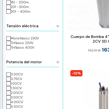
181 - 200m
201 -300m
301 - 400m
Tensión eléctrica
Cuerpo de Bomba 4" 
Monofásico 230V
2CV SD 
Trifásico 220V
Trifásico 400V
16
192,91 €
Potencia del motor
-10%
0.50CV
0.75CV
1.00CV
1.50CV
2.00CV
3.00CV
4.00CV
5.50CV