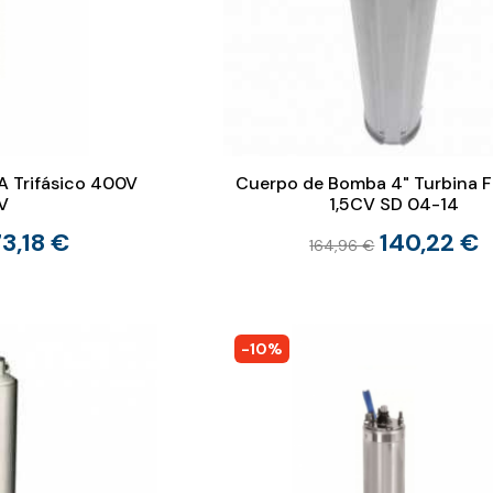
 Trifásico 400V
Cuerpo de Bomba 4" Turbina F
V
1,5CV SD 04-14
3,18 €
140,22 €
164,96 €
-10%