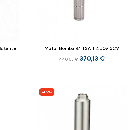
lotante
Motor Bomba 4" TSA T 400V 3CV
370,13 €
440,63 €
-15%