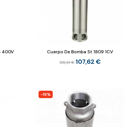
o 400V
Cuerpo De Bomba St 1809 1CV
107,62 €
126,61 €
-15%