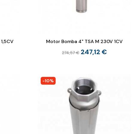
 1,5CV
Motor Bomba 4" TSA M 230V 1CV
247,12 €
274,57 €
-10%