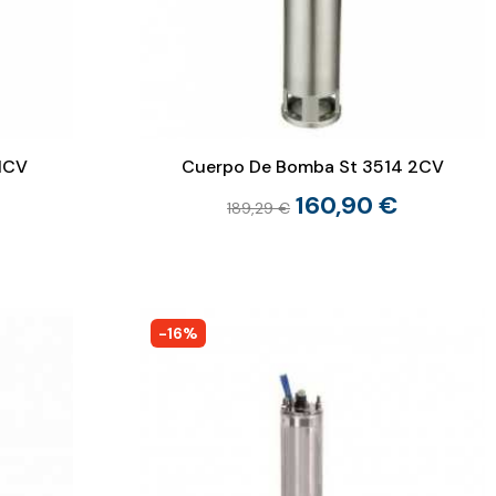
1CV
Cuerpo De Bomba St 3514 2CV
160,90 €
189,29 €
-16%