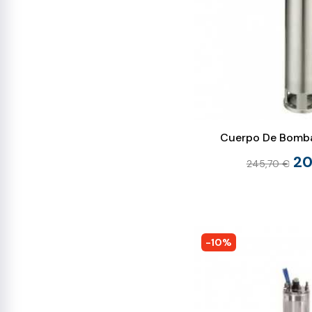
Cuerpo De Bomba
20
245,70 €
-10%