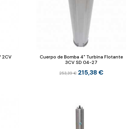
V 2CV
Cuerpo de Bomba 4" Turbina Flotante
3CV SD 04-27
215,38 €
253,39 €