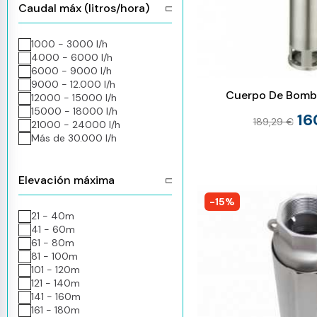
Caudal máx (litros/hora)
1000 - 3000 l/h
4000 - 6000 l/h
6000 - 9000 l/h
9000 - 12.000 l/h
Cuerpo De Bomba
12000 - 15000 l/h
15000 - 18000 l/h
16
189,29 €
21000 - 24000 l/h
Más de 30.000 l/h
Elevación máxima
-15%
21 - 40m
41 - 60m
61 - 80m
81 - 100m
101 - 120m
121 - 140m
141 - 160m
161 - 180m