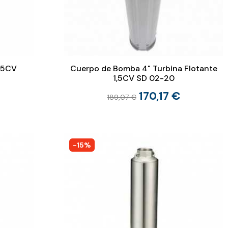
,5CV
Cuerpo de Bomba 4" Turbina Flotante
1,5CV SD 02-20
170,17 €
189,07 €
-15%