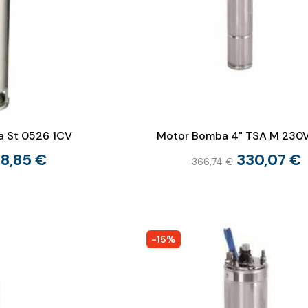
 St 0526 1CV
Motor Bomba 4" TSA M 230
8,85 €
330,07 €
366,74 €
-15%