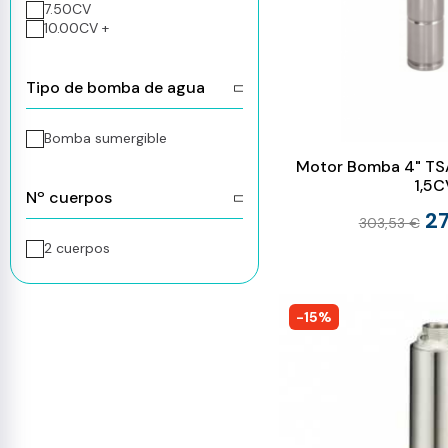
7.50CV
10.00CV +
Tipo de bomba de agua
Bomba sumergible
Motor Bomba 4" TSA
1,5C
Nº cuerpos
27
303,53 €
2 cuerpos
-15%