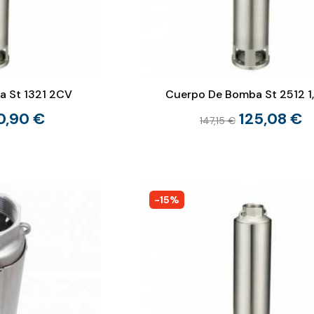
 St 1321 2CV
Cuerpo De Bomba St 2512 1
0,90 €
125,08 €
147,15 €
-15%