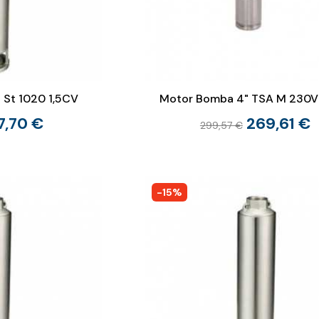
St 1020 1,5CV
Motor Bomba 4" TSA M 230V
7,70 €
269,61 €
299,57 €
-15%