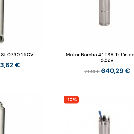
St 0730 1,5CV
Motor Bomba 4" TSA Trifásic
5,5cv
3,62 €
640,29 €
711,43 €
-10%