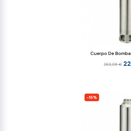
Cuerpo De Bomba 
22
263,08 €
-15%