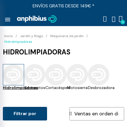
ENVÍOS GRATIS DESDE 149€ *
menu
Inicio
Jardín y Riego
Maquinaria de jardín
Hidrolimpiadoras
HIDROLIMPIADORAS
Hidrolimpiadoras
Cortasetos
Cortacésped
Motosierra
Desbrozadora
Filtrar por