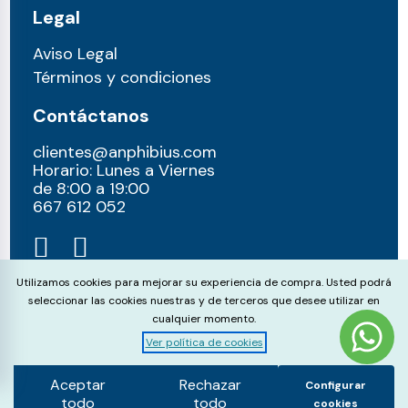
Legal
Aviso Legal
Términos y condiciones
Contáctanos
clientes@anphibius.com
Horario: Lunes a Viernes
de 8:00 a 19:00
667 612 052​
Cookie Consent
Utilizamos cookies para mejorar su experiencia de compra. Usted podrá
seleccionar las cookies nuestras y de terceros que desee utilizar en
cualquier momento.
Ver política de cookies
© anphibius, 2026
Pago 100% seguros con:
Aceptar
Rechazar
Configurar
todo
todo
cookies