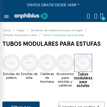
ENVÍOS GRATIS DESDE 149€ *
menu
Inicio
Hogar
Sistemas de calefacción para el hogar
Estufas de pellets y leña
Tubos modulares para estufas
TUBOS MODULARES PARA ESTUFAS
Estufas de
Estufas de
Calderas
Accesorios
Tubos
pellets
leña
de
para
modulares
biomasa
estufas y
para
calderas
estufas