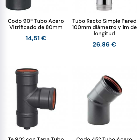
Codo 90º Tubo Acero
Tubo Recto Simple Pared
Vitrificado de 80mm
100mm diámetro y 1m de
longitud
14,51 €
26,86 €
Te 90º con Tapa Tubo
Codo 45º Tubo Acero