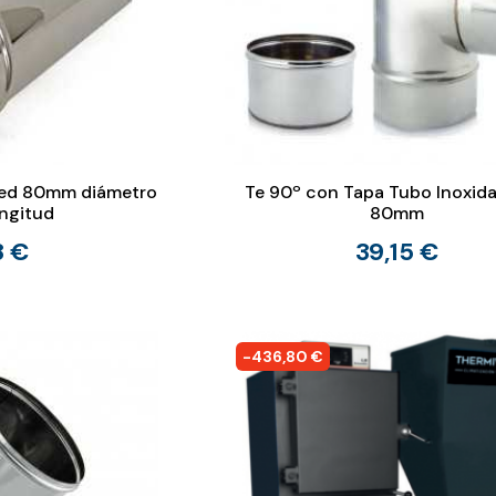
red 80mm diámetro
Te 90º con Tapa Tubo Inoxida
ongitud
80mm
8 €
39,15 €
-436,80 €