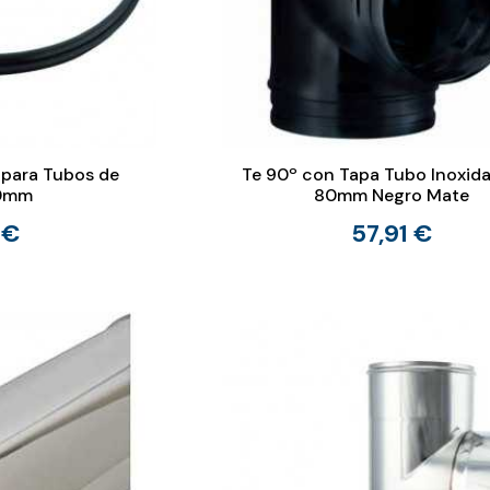
 para Tubos de
Te 90º con Tapa Tubo Inoxida
30mm
80mm Negro Mate
 €
57,91 €