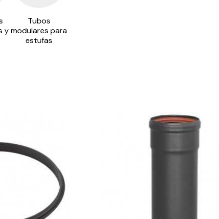
s
Tubos
s y
modulares para
estufas