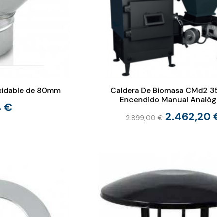
xidable de 80mm
Caldera De Biomasa CMd2 3
Encendido Manual Analóg
4 €
2.462,20 
2.899,00 €