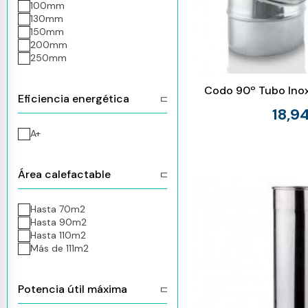
100mm
130mm
150mm
200mm
250mm
Codo 90º Tubo Ino
Eficiencia energética
18,9
A+
Área calefactable
Hasta 70m2
Hasta 90m2
Hasta 110m2
Más de 111m2
Potencia útil máxima