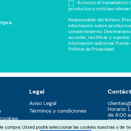
Autorizo el tratamiento d
productos y noticias relevan
Responsable del fichero: Btec
ompra
información sobre productos y
consentimiento. Destinatario
acceder, rectificar y suprimi
información adicional. Puede 
Política de Privacidad
Legal
Contác
Aviso Legal
clientes
Horario: 
s
Términos y condiciones
de 8:00 a
 cookies
667 612 0
 de compra. Usted podrá seleccionar las cookies nuestras y de te