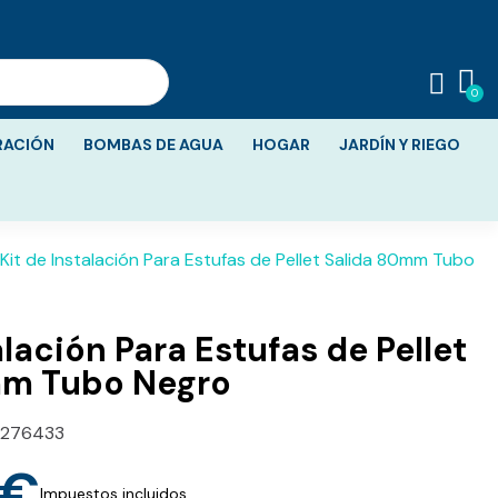
RACIÓN
BOMBAS DE AGUA
HOGAR
JARDÍN Y RIEGO
Kit de Instalación Para Estufas de Pellet Salida 80mm Tubo
alación Para Estufas de Pellet
mm Tubo Negro
276433
 €
Impuestos incluidos