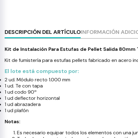
DESCRIPCIÓN DEL ARTÍCULO
INFORMACIÓN ADICI
Kit de Instalación Para Estufas de Pellet Salida 80mm
Kit de fumistería para estufas pellets fabricado en acero i
El lote está compuesto por:
2 ud. Módulo recto 1.000 mm
1 ud. Te con tapa
1 ud codo 90º
1 ud deflector horizontal
1 ud abrazadera
1 ud plafón
Notas:
Es necesario equipar todos los elementos con una junt