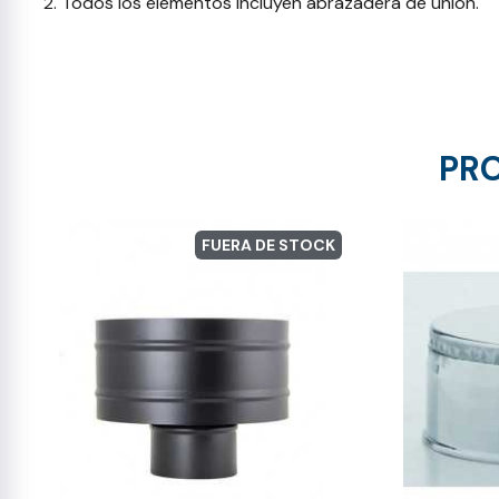
Todos los elementos incluyen abrazadera de unión.
PRO
FUERA DE STOCK