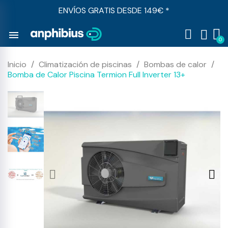
ENVÍOS GRATIS DESDE 149€ *
menu
Inicio
Climatización de piscinas
Bombas de calor
Bomba de Calor Piscina Termion Full Inverter 13+