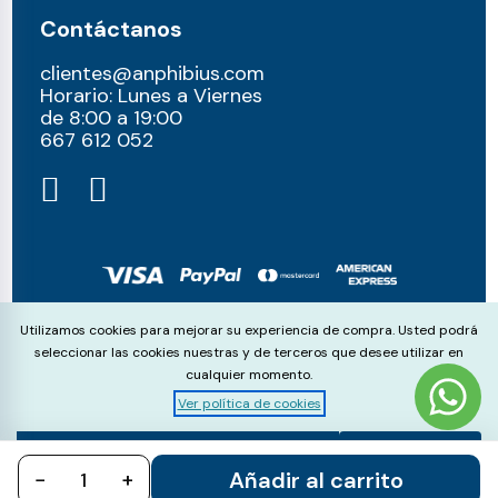
Contáctanos
clientes@anphibius.com
Horario: Lunes a Viernes
de 8:00 a 19:00
667 612 052​
© anphibius, 2026
Cookie Consent
Utilizamos cookies para mejorar su experiencia de compra. Usted podrá
Pago 100% seguros con:
seleccionar las cookies nuestras y de terceros que desee utilizar en
cualquier momento.
Ver política de cookies
Aceptar
Rechazar
Configurar
Añadir al carrito
−
todo
+
todo
cookies