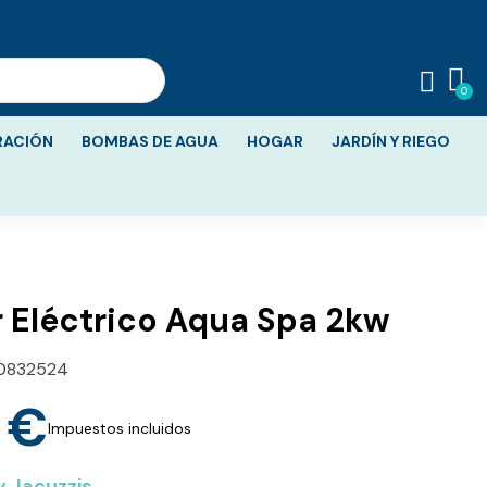
RACIÓN
BOMBAS DE AGUA
HOGAR
JARDÍN Y RIEGO
 Eléctrico Aqua Spa 2kw
0832524
 €
Impuestos incluidos
y Jacuzzis