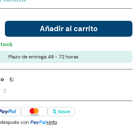
Añadir al carrito
stock
Plazo de entrega 48 - 72 horas
to
Productos incluidos en tu lista de comparación: 0 / 4
 después con
Pay
Pal
+info