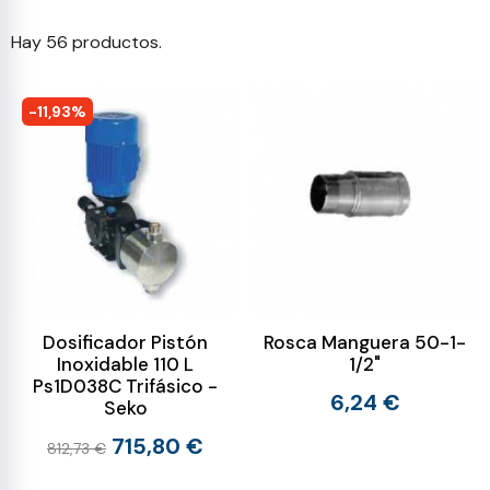
Hay 56 productos.
-11,93%
Dosificador Pistón
Rosca Manguera 50-1-
Inoxidable 110 L
1/2"
Ps1D038C Trifásico -
6,24 €
Seko
715,80 €
812,73 €