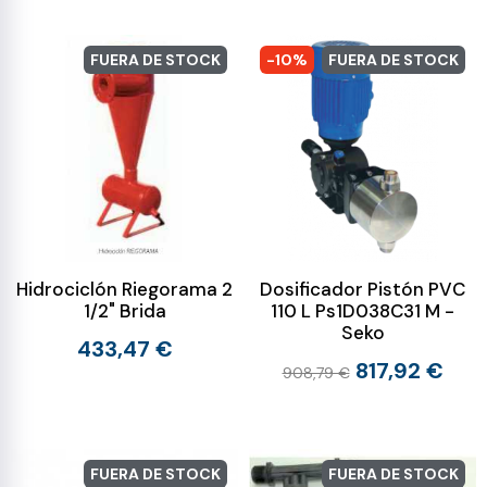
FUERA DE STOCK
-10%
FUERA DE STOCK
Hidrociclón Riegorama 2
Dosificador Pistón PVC
1/2" Brida
110 L Ps1D038C31 M -
Seko
433,47 €
817,92 €
908,79 €
FUERA DE STOCK
FUERA DE STOCK