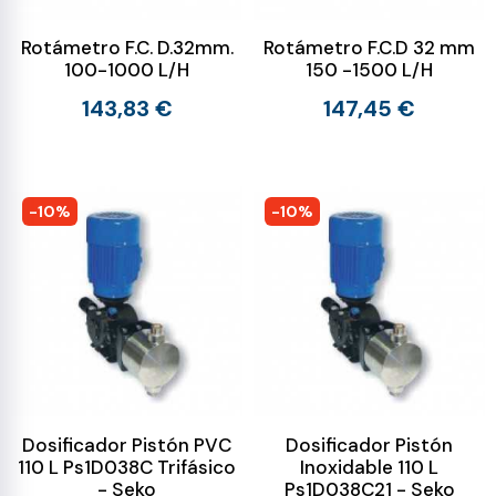
Rotámetro F.C. D.32mm.
Rotámetro F.C.D 32 mm
100-1000 L/H
150 -1500 L/H
143,83 €
147,45 €
-10%
-10%
Dosificador Pistón PVC
Dosificador Pistón
110 L Ps1D038C Trifásico
Inoxidable 110 L
- Seko
Ps1D038C21 - Seko