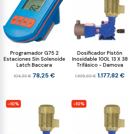
Programador G75 2
Dosificador Pistón
Estaciones Sin Solenoide
Inoxidable 100L 13 X 38
Latch Baccara
Trifásico - Damova
78,25 €
1.177,82 €
104,33 €
1.308,69 €
-10%
-10%