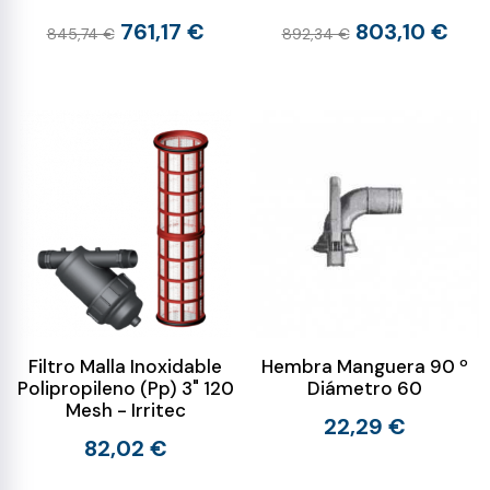
761,17 €
803,10 €
845,74 €
892,34 €
Filtro Malla Inoxidable
Hembra Manguera 90 º
Polipropileno (Pp) 3" 120
Diámetro 60
Mesh - Irritec
22,29 €
82,02 €