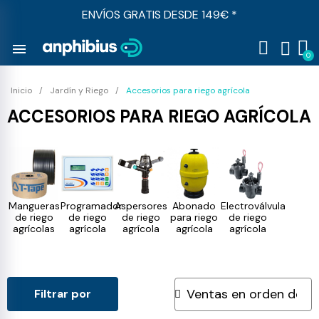
ENVÍOS GRATIS DESDE 149€ *
menu
Inicio
Jardín y Riego
Accesorios para riego agrícola
ACCESORIOS PARA RIEGO AGRÍCOLA
Mangueras
Programador
Aspersores
Abonado
Electroválvula
de riego
de riego
de riego
para riego
de riego
agrícolas
agrícola
agrícola
agrícola
agrícola
Filtrar por