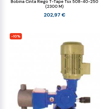
Bobina Cinta Riego T-Tape Tsx 508-40-250
(2300 M)
202,97 €
-10%