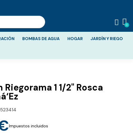
RACIÓN
BOMBAS DE AGUA
HOGAR
JARDÍN Y RIEGO
n Riegorama 1 1/2" Rosca
á‘Ez
523414
 €
Impuestos incluidos