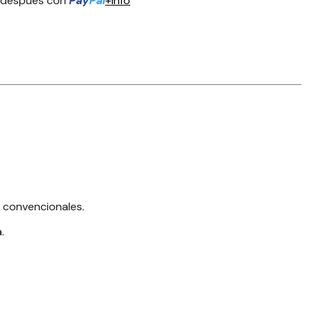
 después con
Pay
Pal
+info
n convencionales.
.