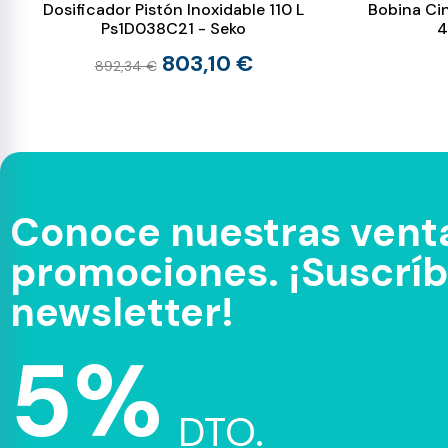
Dosificador Pistón Inoxidable 110 L
Bobina Ci
Ps1D038C21 - Seko
4
803,10 €
892,34 €
Conoce nuestras venta
promociones. ¡Suscríbe
newsletter!
5%
DTO.