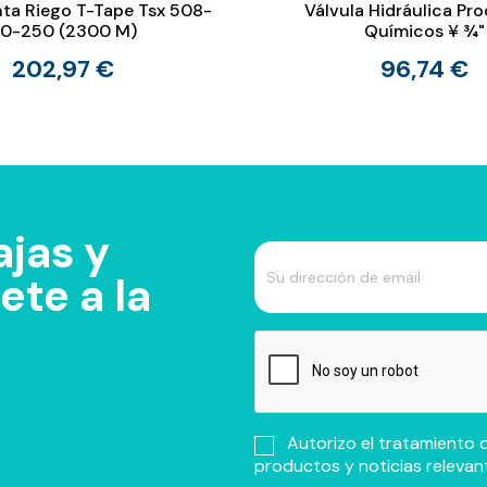
nta Riego T-Tape Tsx 508-
Válvula Hidráulica Pr
0-250 (2300 M)
Químicos ¥ ¾"
202,97 €
96,74 €
jas y
te a la
Autorizo el tratamiento d
productos y noticias relevan