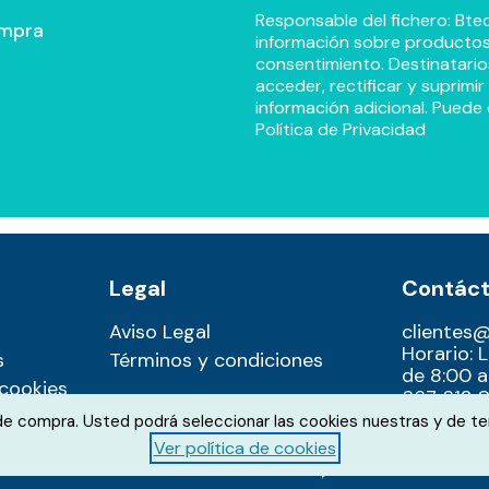
Responsable del fichero: Btec
ompra
información sobre productos y
consentimiento. Destinatario
acceder, rectificar y suprimi
información adicional. Puede 
Política de Privacidad
Legal
Contác
Aviso Legal
clientes
Horario: 
s
Términos y condiciones
de 8:00 a
 cookies
667 612 0
 de compra. Usted podrá seleccionar las cookies nuestras y de te
Ver política de cookies