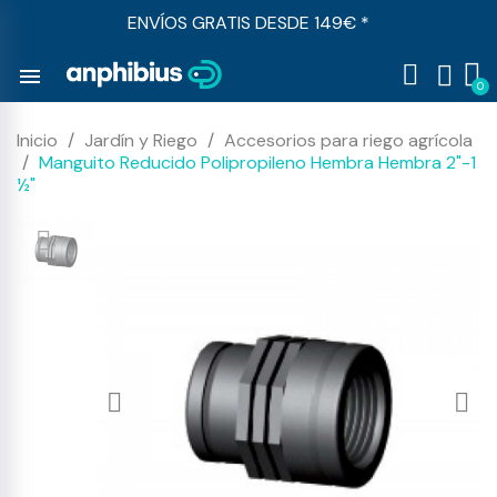
ENVÍOS GRATIS DESDE 149€ *
menu
Inicio
Jardín y Riego
Accesorios para riego agrícola
Manguito Reducido Polipropileno Hembra Hembra 2"-1
½"