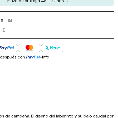
Plazo de entrega 48 - 72 horas
to
Productos incluidos en tu lista de comparación: 0 / 4
 después con
Pay
Pal
+info
os de campaña. El diseño del laberinto y su bajo caudal por