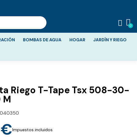
RACIÓN
BOMBAS DE AGUA
HOGAR
JARDÍN Y RIEGO
ta Riego T-Tape Tsx 508-30-
0 M
5040350
 €
Impuestos incluidos