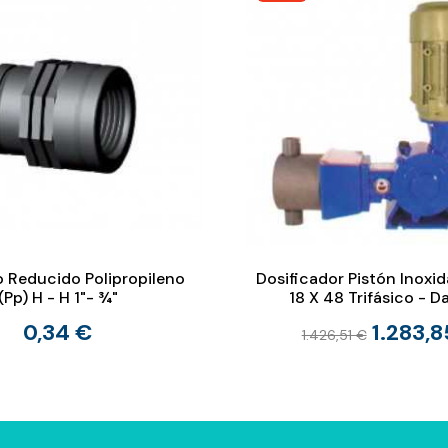
 Reducido Polipropileno
Dosificador Pistón Inoxid
(Pp) H - H 1"- ¾"
18 X 48 Trifásico - 
0,34 €
1.283,8
1.426,51 €