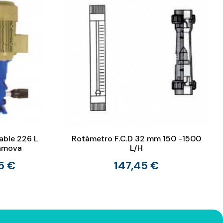
able 226 L
Rotámetro F.C.D 32 mm 150 -1500
Damova
L/H
5 €
147,45 €