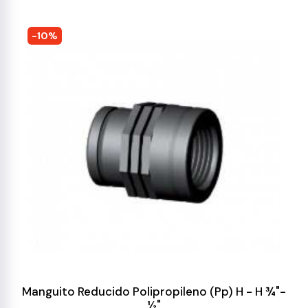
-10%
Manguito Reducido Polipropileno (Pp) H - H ¾"-
½"