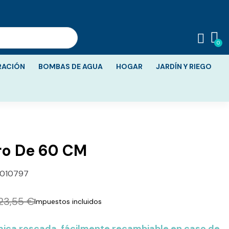
RACIÓN
BOMBAS DE AGUA
HOGAR
JARDÍN Y RIEGO
ro De 60 CM
010797
23,55 €
Impuestos incluidos
ica roscada, fácilmente recambiable en caso de