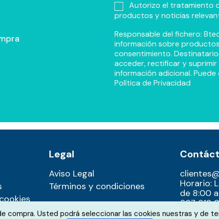
Autorizo el tratamiento d
productos y noticias relevan
Responsable del fichero: Btec
ompra
información sobre productos y
consentimiento. Destinatario
acceder, rectificar y suprimi
información adicional. Puede 
Política de Privacidad
Legal
Contác
Aviso Legal
clientes
Horario: 
s
Términos y condiciones
de 8:00 a
 cookies
667 612 0
 de compra. Usted podrá seleccionar las cookies nuestras y de te