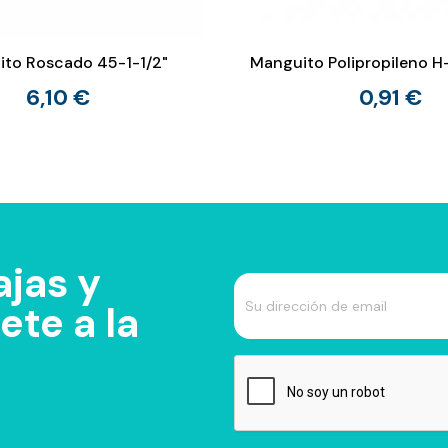
to Roscado 45-1-1/2"
Manguito Polipropileno H-
6,10 €
0,91 €
jas y
te a la