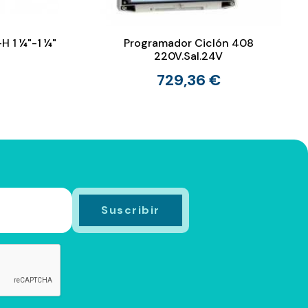
H 1 ¼"-1 ¼"
Programador Ciclón 408
220V.Sal.24V
729,36 €