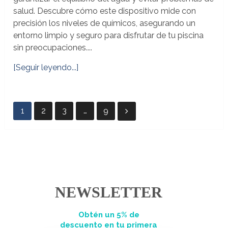
salud. Descubre cómo este dispositivo mide con
precisión los niveles de químicos, asegurando un
entorno limpio y seguro para disfrutar de tu piscina
sin preocupaciones....
[Seguir leyendo...]
Paginación
1
2
3
…
9
de
entradas
NEWSLETTER
Obtén un 5% de
descuento en tu primera