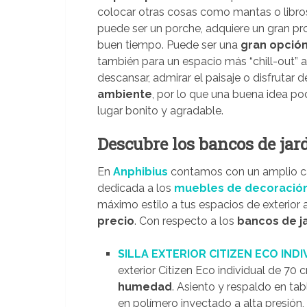
colocar otras cosas como mantas o libros
puede ser un porche, adquiere un gran pr
buen tiempo. Puede ser una
gran opción
también para un espacio más “chill-out” a
descansar, admirar el paisaje o disfrutar de
ambiente
, por lo que una buena idea po
lugar bonito y agradable.
Descubre los bancos de jar
En
Anphibius
contamos con un amplio ca
dedicada a los
muebles de decoración 
máximo estilo a tus espacios de exterior
precio
. Con respecto a los
bancos de j
SILLA EXTERIOR CITIZEN ECO INDI
exterior Citizen Eco individual de 70
humedad
. Asiento y respaldo en t
en polímero inyectado a alta presió