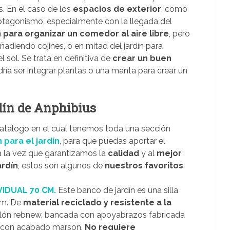
. En el caso de los
espacios de exterior
, como
otagonismo, especialmente con la llegada del
 para organizar un comedor al aire libre
, pero
ñadiendo cojines, o en mitad del jardín para
l sol. Se trata en definitiva de
crear un buen
dría ser integrar plantas o una manta para crear un
dín de Anphibius
tálogo en el cual tenemos toda una sección
para el jardín
, para que puedas aportar el
 a la vez que garantizamos la
calidad
y al
mejor
ardín
, estos son algunos de
nuestros favoritos
:
VIDUAL 70 CM.
Este banco de jardín es una silla
 cm. De
material reciclado y resistente a la
ablón rebnew, bancada con apoyabrazos fabricada
n, con acabado marson.
No requiere