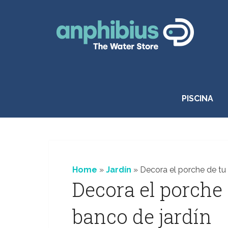
Saltar
al
contenido
PISCINA
Home
»
Jardín
»
Decora el porche de tu
Decora el porche
banco de jardín