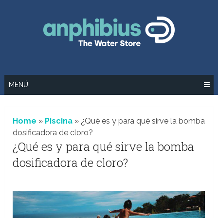
Saltar
al
contenido
MENÚ
Home
»
Piscina
»
¿Qué es y para qué sirve la bomba
dosificadora de cloro?
¿Qué es y para qué sirve la bomba
dosificadora de cloro?