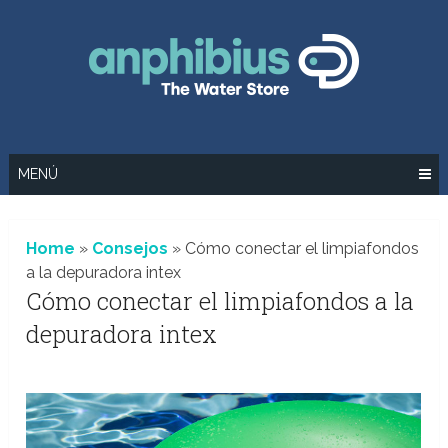
Saltar
al
contenido
MENÚ
Home
»
Consejos
»
Cómo conectar el limpiafondos
a la depuradora intex
Cómo conectar el limpiafondos a la
depuradora intex