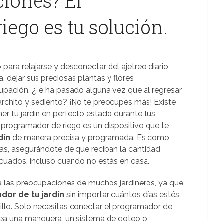
ciones? El
ego es tu solución.
ara relajarse y desconectar del ajetreo diario,
, dejar sus preciosas plantas y flores
pación. ¿Te ha pasado alguna vez que al regresar
archito y sediento? ¡No te preocupes más! Existe
ner tu jardín en perfecto estado durante tus
l programador de riego es un dispositivo que te
dín
de manera precisa y programada. Es como
tas, asegurándote de que reciban la cantidad
uados, incluso cuando no estás en casa.
 a las preocupaciones de muchos jardineros, ya que
ndor de tu jardín
sin importar cuántos días estés
llo. Solo necesitas conectar el programador de
 sea una manguera, un sistema de goteo o