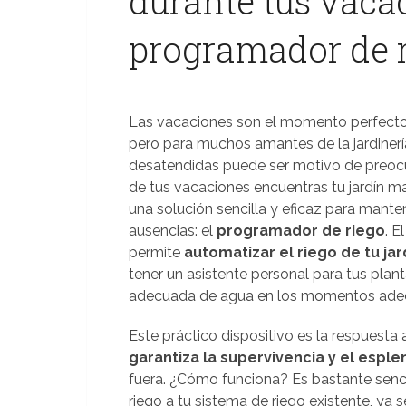
durante tus vaca
programador de ri
Las vacaciones son el momento perfecto p
pero para muchos amantes de la jardinería
desatendidas puede ser motivo de preocu
de tus vacaciones encuentras tu jardín m
una solución sencilla y eficaz para mante
ausencias: el
programador de riego
. E
permite
automatizar el riego de tu jar
tener un asistente personal para tus plan
adecuada de agua en los momentos adec
Este práctico dispositivo es la respuesta
garantiza la supervivencia y el esple
fuera. ¿Cómo funciona? Es bastante senci
riego a tu sistema de riego existente, ya